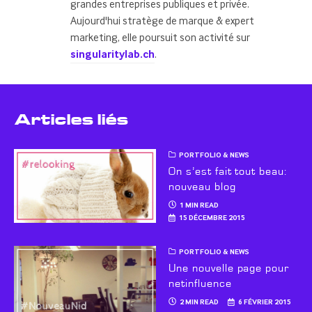
grandes entreprises publiques et privée.
Aujourd'hui stratège de marque & expert
marketing, elle poursuit son activité sur
singularitylab.ch
.
Articles liés
PORTFOLIO & NEWS
On s’est fait tout beau:
nouveau blog
1 MIN READ
15 DÉCEMBRE 2015
PORTFOLIO & NEWS
Une nouvelle page pour
netinfluence
2 MIN READ
6 FÉVRIER 2015