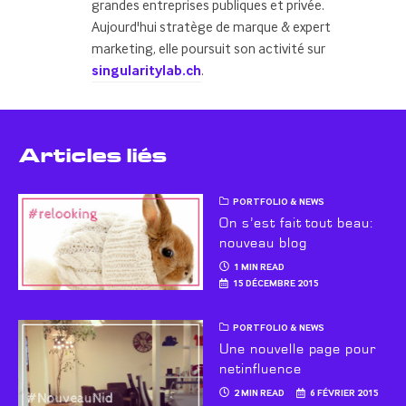
grandes entreprises publiques et privée.
Aujourd'hui stratège de marque & expert
marketing, elle poursuit son activité sur
singularitylab.ch
.
Articles liés
PORTFOLIO & NEWS
On s’est fait tout beau:
nouveau blog
1 MIN READ
15 DÉCEMBRE 2015
PORTFOLIO & NEWS
Une nouvelle page pour
netinfluence
2 MIN READ
6 FÉVRIER 2015