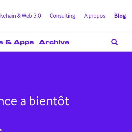
kchain & Web 3.0
Consulting
A propos
Blog
s & Apps
Archive
nce a bientôt
09