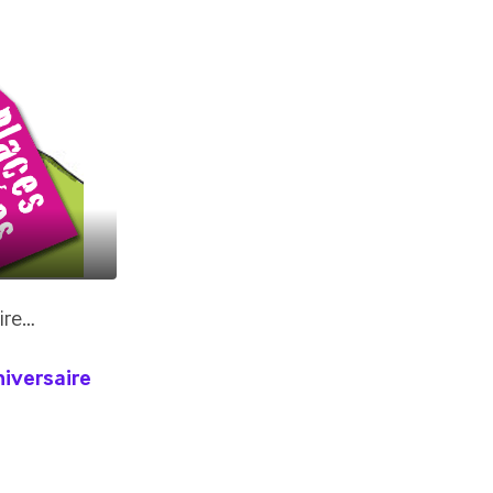
rire…
niversaire