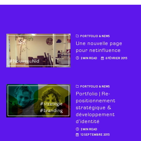
PORTFOLIO & NEWS
Une nouvelle page
pour netinfluence
2 MIN READ
6 FÉVRIER 2015
PORTFOLIO & NEWS
Portfolio | Re-
positionnement
stratégique &
développement
d’identité
2 MIN READ
12 SEPTEMBRE 2015