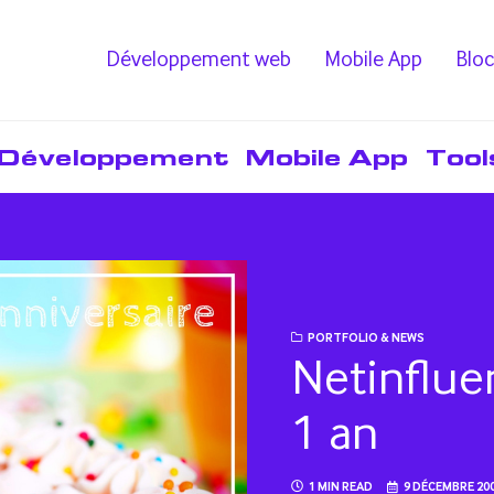
Développement web
Mobile App
Bloc
Développement
Mobile App
Tool
PORTFOLIO & NEWS
Netinflue
1 an
1 MIN READ
9 DÉCEMBRE 20