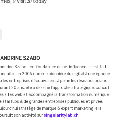
imes, 9 visit(s) today
osted
SANDRINE SZABO
y
andrine Szabo - co-fondatrice de netinfluence - s’est fait
onnaitre en 2006 comme pionnière du digital à une époque
ù les entreprises découvraient à peine les réseaux sociaux.
urant 20 ans, elle a dessiné l’approche stratégique, conçut
es sites web et accompagné la transformation numérique
e startups & de grandes entreprises publiques et privée.
ujourd'hui stratège de marque & expert marketing, elle
oursuit son activité sur
singularitylab.ch
.