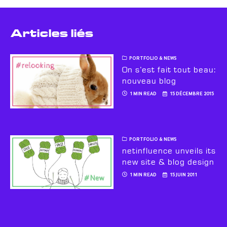
Articles liés
PORTFOLIO & NEWS
On s’est fait tout beau:
nouveau blog
1 MIN READ
15 DÉCEMBRE 2015
PORTFOLIO & NEWS
netinfluence unveils its
new site & blog design
1 MIN READ
15 JUIN 2011