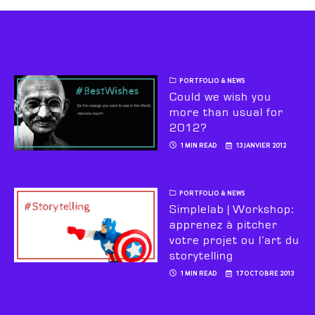
PORTFOLIO & NEWS
Could we wish you
more than usual for
2012?
1 MIN READ
13 JANVIER 2012
PORTFOLIO & NEWS
Simplelab | Workshop:
apprenez à pitcher
votre projet ou l’art du
storytelling
1 MIN READ
17 OCTOBRE 2013