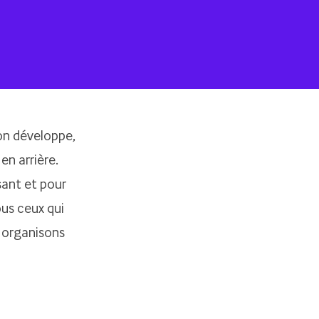
 on développe,
en arrière.
sant et pour
ous ceux qui
 organisons