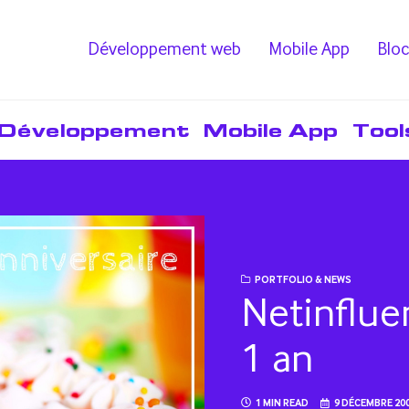
Développement web
Mobile App
Bloc
Développement
Mobile App
Tool
PORTFOLIO & NEWS
Netinflue
1 an
1 MIN READ
9 DÉCEMBRE 20