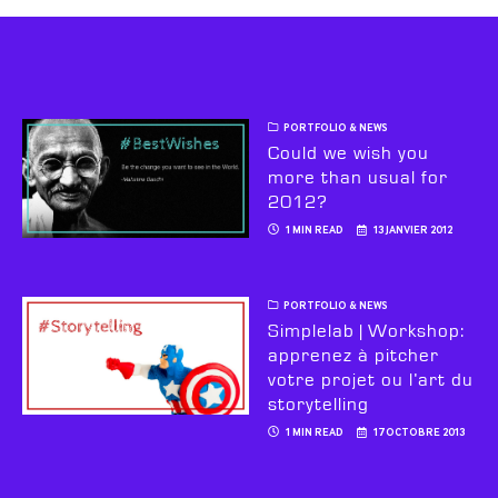
PORTFOLIO & NEWS
Could we wish you
more than usual for
2012?
1 MIN READ
13 JANVIER 2012
PORTFOLIO & NEWS
Simplelab | Workshop:
apprenez à pitcher
votre projet ou l’art du
storytelling
1 MIN READ
17 OCTOBRE 2013