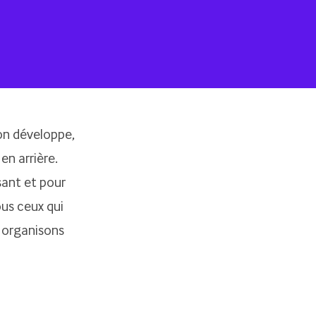
 on développe,
en arrière.
sant et pour
ous ceux qui
 organisons