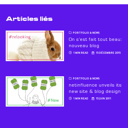
Articles liés
PORTFOLIO & NEWS
On s’est fait tout beau:
nouveau blog
1 MIN READ
15 DÉCEMBRE 2015
PORTFOLIO & NEWS
netinfluence unveils its
new site & blog design
1 MIN READ
15 JUIN 2011