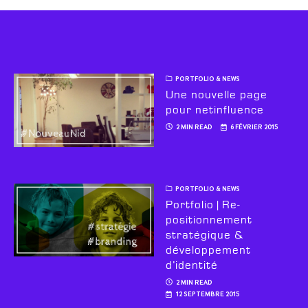
PORTFOLIO & NEWS
Une nouvelle page
pour netinfluence
2 MIN READ
6 FÉVRIER 2015
PORTFOLIO & NEWS
Portfolio | Re-
positionnement
stratégique &
développement
d’identité
2 MIN READ
12 SEPTEMBRE 2015