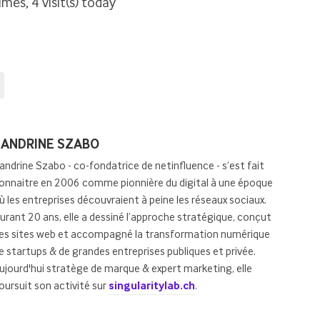
imes, 4 visit(s) today
osted
SANDRINE SZABO
y
andrine Szabo - co-fondatrice de netinfluence - s’est fait
onnaitre en 2006 comme pionnière du digital à une époque
ù les entreprises découvraient à peine les réseaux sociaux.
urant 20 ans, elle a dessiné l’approche stratégique, conçut
es sites web et accompagné la transformation numérique
e startups & de grandes entreprises publiques et privée.
ujourd'hui stratège de marque & expert marketing, elle
oursuit son activité sur
singularitylab.ch
.