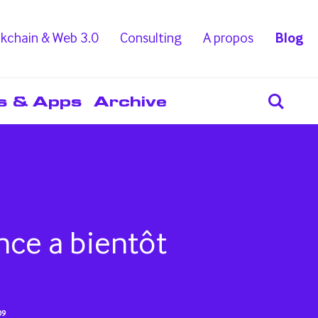
kchain & Web 3.0
Consulting
A propos
Blog
s & Apps
Archive
nce a bientôt
09