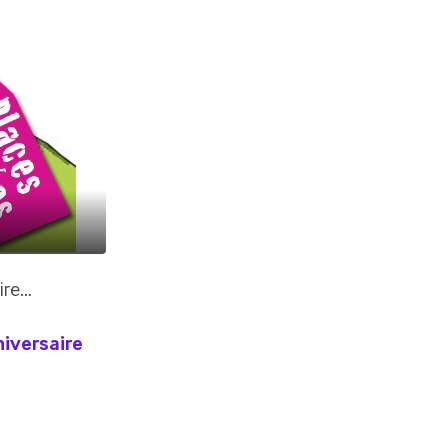
rire…
niversaire