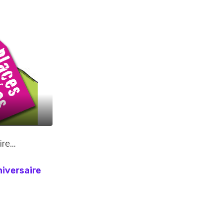
rire…
niversaire