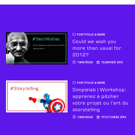
PORTFOLIO & NEWS
Could we wish you
more than usual for
2012?
1 MIN READ
13 JANVIER 2012
PORTFOLIO & NEWS
Simplelab | Workshop:
apprenez à pitcher
votre projet ou l’art du
storytelling
1 MIN READ
17 OCTOBRE 2013