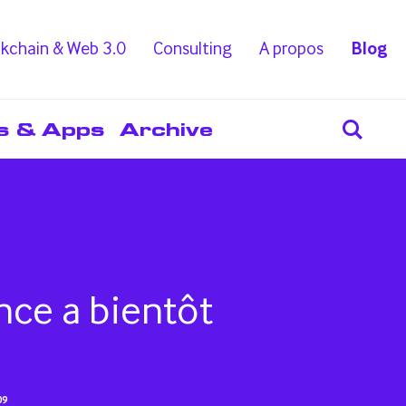
kchain & Web 3.0
Consulting
A propos
Blog
s & Apps
Archive
nce a bientôt
09