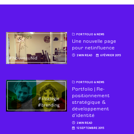
PORTFOLIO & NEWS
Une nouvelle page
pour netinfluence
2 MIN READ
6 FÉVRIER 2015
PORTFOLIO & NEWS
Portfolio | Re-
positionnement
stratégique &
développement
d’identité
2 MIN READ
12 SEPTEMBRE 2015