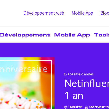
Développement web
Mobile App
Bloc
Développement
Mobile App
Tool
PORTFOLIO & NEWS
Netinflue
1 an
1 MIN READ
9 DÉCEMBRE 20