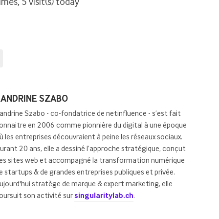
imes, 5 visit(s) today
osted
SANDRINE SZABO
y
andrine Szabo - co-fondatrice de netinfluence - s’est fait
onnaitre en 2006 comme pionnière du digital à une époque
ù les entreprises découvraient à peine les réseaux sociaux.
urant 20 ans, elle a dessiné l’approche stratégique, conçut
es sites web et accompagné la transformation numérique
e startups & de grandes entreprises publiques et privée.
ujourd'hui stratège de marque & expert marketing, elle
oursuit son activité sur
singularitylab.ch
.