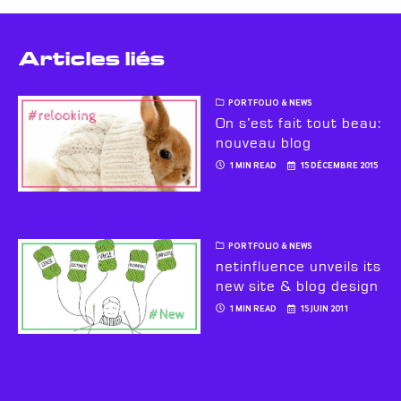
Articles liés
PORTFOLIO & NEWS
On s’est fait tout beau:
nouveau blog
1 MIN READ
15 DÉCEMBRE 2015
PORTFOLIO & NEWS
netinfluence unveils its
new site & blog design
1 MIN READ
15 JUIN 2011