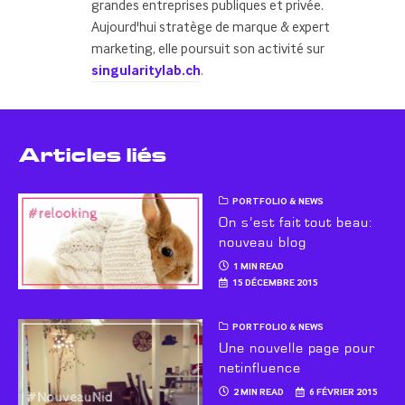
grandes entreprises publiques et privée.
Aujourd'hui stratège de marque & expert
marketing, elle poursuit son activité sur
singularitylab.ch
.
Articles liés
PORTFOLIO & NEWS
On s’est fait tout beau:
nouveau blog
1 MIN READ
15 DÉCEMBRE 2015
PORTFOLIO & NEWS
Une nouvelle page pour
netinfluence
2 MIN READ
6 FÉVRIER 2015