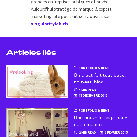
grandes entreprises publiques et privée.
Aujourd'hui stratège de marque & expert
marketing, elle poursuit son activité sur
singularitylab.ch
.
Articles liés
PORTFOLIO & NEWS
On s’est fait tout beau:
nouveau blog
1 MIN READ
15 DÉCEMBRE 2015
PORTFOLIO & NEWS
Une nouvelle page pour
netinfluence
2 MIN READ
6 FÉVRIER 2015