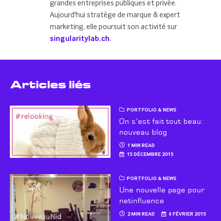
grandes entreprises publiques et privée.
Aujourd'hui stratège de marque & expert
marketing, elle poursuit son activité sur
singularitylab.ch
.
Articles liés
PORTFOLIO & NEWS
On s’est fait tout beau:
nouveau blog
1 MIN READ
15 DÉCEMBRE 2015
PORTFOLIO & NEWS
Une nouvelle page pour
netinfluence
2 MIN READ
6 FÉVRIER 2015