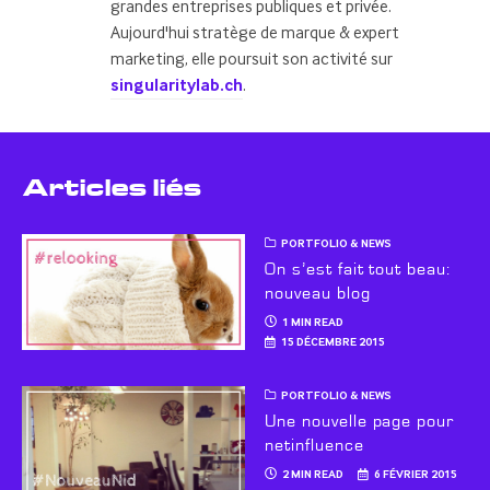
grandes entreprises publiques et privée.
Aujourd'hui stratège de marque & expert
marketing, elle poursuit son activité sur
singularitylab.ch
.
Articles liés
PORTFOLIO & NEWS
On s’est fait tout beau:
nouveau blog
1 MIN READ
15 DÉCEMBRE 2015
PORTFOLIO & NEWS
Une nouvelle page pour
netinfluence
2 MIN READ
6 FÉVRIER 2015