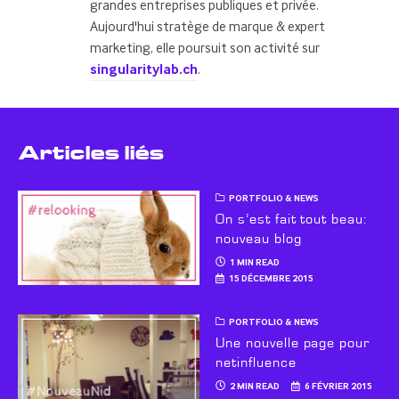
grandes entreprises publiques et privée.
Aujourd'hui stratège de marque & expert
marketing, elle poursuit son activité sur
singularitylab.ch
.
Articles liés
PORTFOLIO & NEWS
On s’est fait tout beau:
nouveau blog
1 MIN READ
15 DÉCEMBRE 2015
PORTFOLIO & NEWS
Une nouvelle page pour
netinfluence
2 MIN READ
6 FÉVRIER 2015