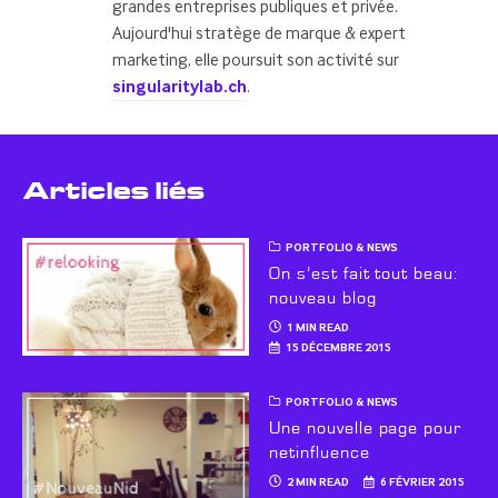
grandes entreprises publiques et privée.
Aujourd'hui stratège de marque & expert
marketing, elle poursuit son activité sur
singularitylab.ch
.
Articles liés
PORTFOLIO & NEWS
On s’est fait tout beau:
nouveau blog
1 MIN READ
15 DÉCEMBRE 2015
PORTFOLIO & NEWS
Une nouvelle page pour
netinfluence
2 MIN READ
6 FÉVRIER 2015