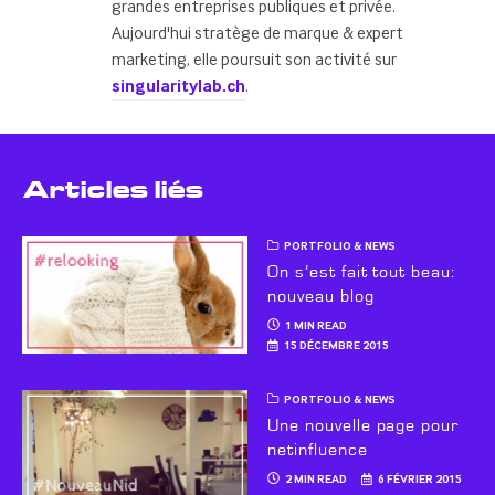
grandes entreprises publiques et privée.
Aujourd'hui stratège de marque & expert
marketing, elle poursuit son activité sur
singularitylab.ch
.
Articles liés
PORTFOLIO & NEWS
On s’est fait tout beau:
nouveau blog
1 MIN READ
15 DÉCEMBRE 2015
PORTFOLIO & NEWS
Une nouvelle page pour
netinfluence
2 MIN READ
6 FÉVRIER 2015