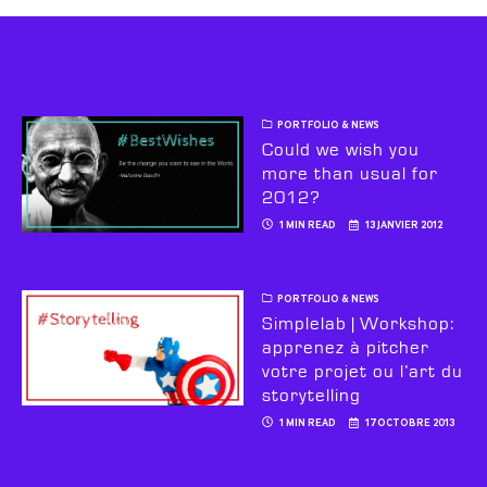
PORTFOLIO & NEWS
Could we wish you
more than usual for
2012?
1 MIN READ
13 JANVIER 2012
PORTFOLIO & NEWS
Simplelab | Workshop:
apprenez à pitcher
votre projet ou l’art du
storytelling
1 MIN READ
17 OCTOBRE 2013