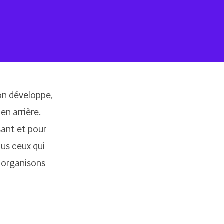
 on développe,
en arrière.
sant et pour
ous ceux qui
 organisons