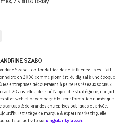
imes, 7 visit(s) today
osted
SANDRINE SZABO
y
andrine Szabo - co-fondatrice de netinfluence - s’est fait
onnaitre en 2006 comme pionnière du digital à une époque
ù les entreprises découvraient à peine les réseaux sociaux.
urant 20 ans, elle a dessiné l’approche stratégique, conçut
es sites web et accompagné la transformation numérique
e startups & de grandes entreprises publiques et privée.
ujourd'hui stratège de marque & expert marketing, elle
oursuit son activité sur
singularitylab.ch
.