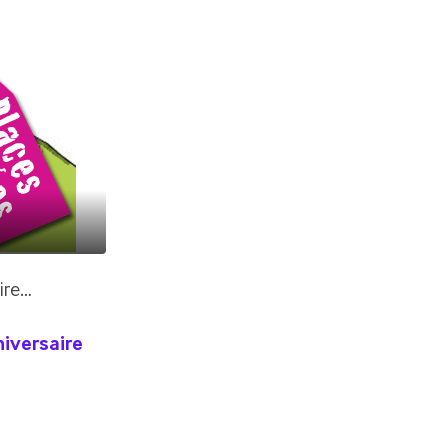
rire…
niversaire