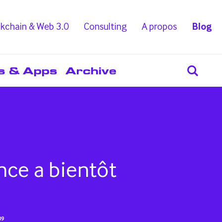
kchain & Web 3.0
Consulting
A propos
Blog
s & Apps
Archive
nce a bientôt
09