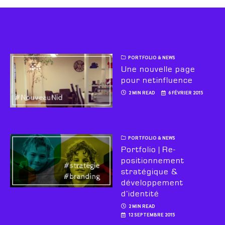
PORTFOLIO & NEWS
Une nouvelle page
pour netinfluence
2 MIN READ
6 FÉVRIER 2015
PORTFOLIO & NEWS
Portfolio | Re-
positionnement
stratégique &
développement
d’identité
2 MIN READ
12 SEPTEMBRE 2015