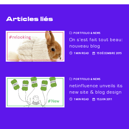
Articles liés
PORTFOLIO & NEWS
On s’est fait tout beau:
nouveau blog
1 MIN READ
15 DÉCEMBRE 2015
PORTFOLIO & NEWS
netinfluence unveils its
new site & blog design
1 MIN READ
15 JUIN 2011