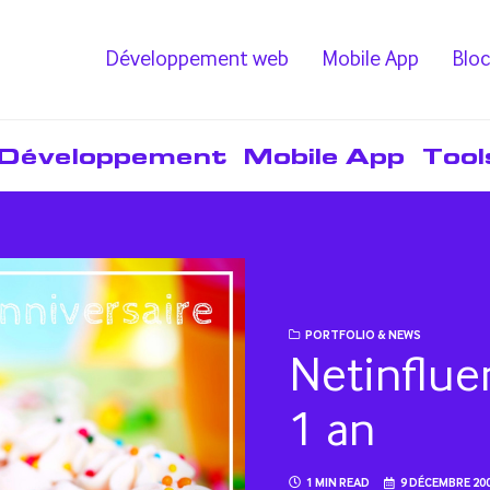
Développement web
Mobile App
Bloc
Développement
Mobile App
Tool
PORTFOLIO & NEWS
Netinflue
1 an
1 MIN READ
9 DÉCEMBRE 20