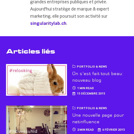
grandes entreprises publiques et privée.
Aujourd'hui stratège de marque & expert
marketing, elle poursuit son activité sur
singularitylab.ch
.
Articles liés
PORTFOLIO & NEWS
On s’est fait tout beau:
nouveau blog
1 MIN READ
15 DÉCEMBRE 2015
PORTFOLIO & NEWS
Une nouvelle page pour
netinfluence
2 MIN READ
6 FÉVRIER 2015