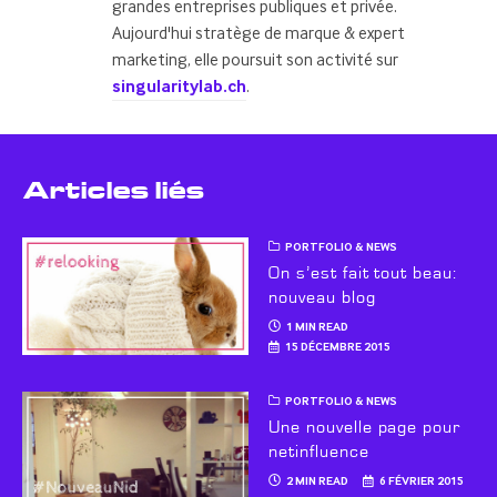
grandes entreprises publiques et privée.
Aujourd'hui stratège de marque & expert
marketing, elle poursuit son activité sur
singularitylab.ch
.
Articles liés
PORTFOLIO & NEWS
On s’est fait tout beau:
nouveau blog
1 MIN READ
15 DÉCEMBRE 2015
PORTFOLIO & NEWS
Une nouvelle page pour
netinfluence
2 MIN READ
6 FÉVRIER 2015