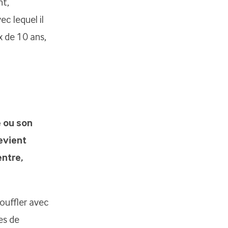
nt,
c lequel il
x de 10 ans,
e ou son
evient
entre,
ouffler avec
es de