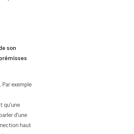
de son
s prémisses
s. Par exemple
t qu’une
parler d’une
nnection haut