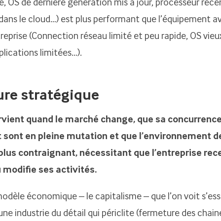
bre, OS de dernière génération mis à jour, processeur réce
dans le cloud…) est plus performant que l’équipement ave
treprise (Connection réseau limité et peu rapide, OS vieu
lications limitées…).
ure stratégique
tervient quand le marché change, que sa concurrenc
t sont en pleine mutation et que l’environnement d
plus contraignant, nécessitant que l’entreprise rec
 modifie ses activités.
odèle économique – le capitalisme – que l’on voit s’ess
ne industrie du détail qui périclite (fermeture des chain