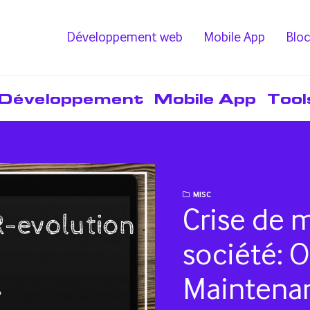
Développement web
Mobile App
Bloc
Développement
Mobile App
Tool
MISC
Crise de 
société: 
Maintenan