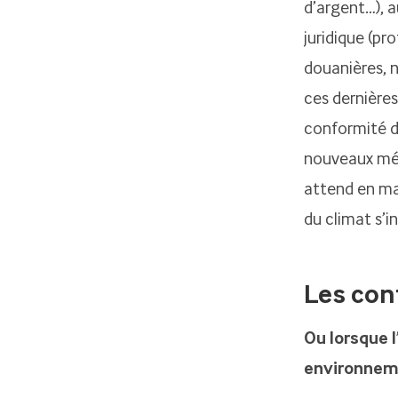
d’argent…), a
juridique (pr
douanières, n
ces dernière
conformité d
nouveaux méti
attend en ma
du climat s’i
Les con
Ou lorsque l
environnemen