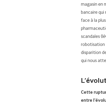
magasin en ma
bancaire qui 
face à la plu
pharmaceutiq
scandales (lé
robotisation 
disparition d
qui nous att
L’évolut
Cette ruptur
entre l’évol