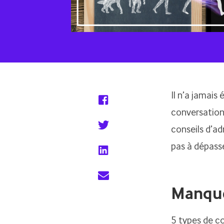
Il n’a jamais
conversations
conseils d’ad
pas à dépasse
Manque
5 types de c