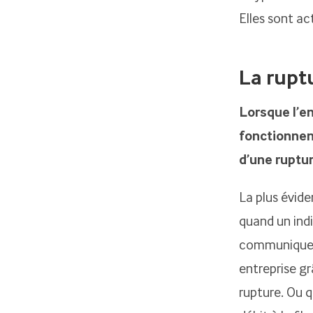
Elles sont ac
La rupt
Lorsque l’e
fonctionnem
d’une ruptu
La plus évide
quand un indi
communiquer 
entreprise g
rupture. Ou 