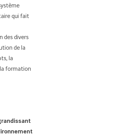
 système
aire qui fait
n des divers
ution de la
ts, la
 la formation
 grandissant
environnement