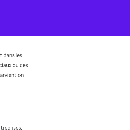
t dans les
ociaux ou des
parvient on
reprises.