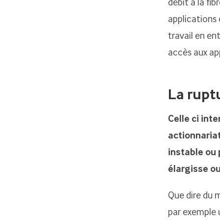
débit à la fi
applications 
travail en en
accès aux app
La rupt
Celle ci in
actionnaria
instable ou 
élargisse ou
Que dire du m
par exemple u