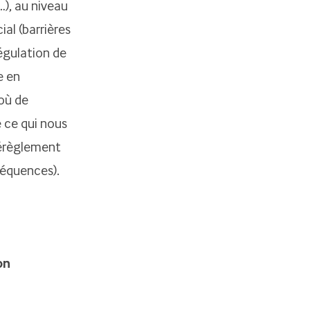
…), au niveau
al (barrières
égulation de
e en
où de
 ce qui nous
dérèglement
nséquences).
on