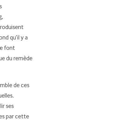
s
g,
produisent
nd qu’il y a
ie font
 que du remède
emble de ces
elles.
ir ses
pes par cette