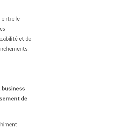
 entre le
les
ibilité et de
tranchements.
t business
issement de
nchiment