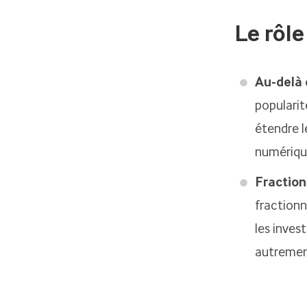
Le rôl
Au-delà d
popularité
étendre l
numérique
Fraction
fractionn
les inves
autrement