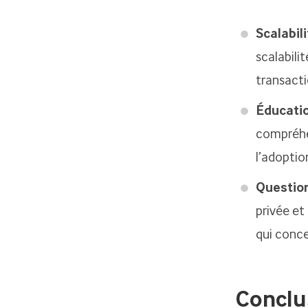
Scalabil
scalabili
transact
Éducati
compréhen
l’adoptio
Question
privée et
qui conce
Conclu