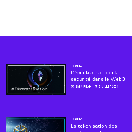
WEB3
Décentralisation et
sécurité dans le Web3
2 MIN READ
5 JUILLET 2024
WEB3
La tokenisation des