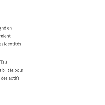
agné en
vraient
es identités
Ts à
ibilités pour
 des actifs