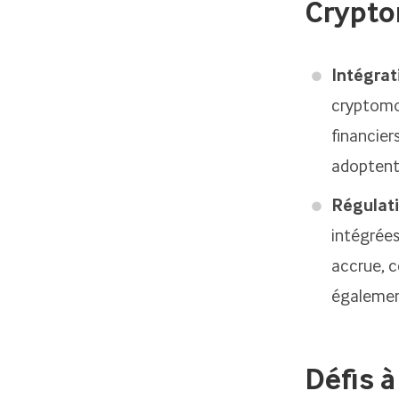
Crypto
Intégrat
cryptomon
financier
adoptent 
Régulati
intégrées
accrue, c
également
Défis 