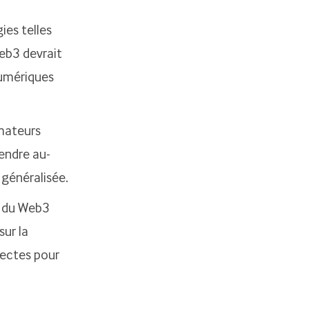
ies telles
 Web3 devrait
numériques
mmateurs
tendre au-
 généralisée.
s du Web3
sur la
rectes pour