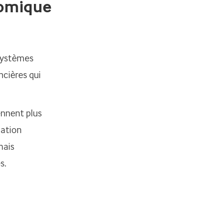
nomique
 systèmes
ncières qui
ennent plus
lation
mais
s.