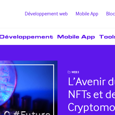
Développement web
Mobile App
Bloc
Développement
Mobile App
Tool
WEB3
L’Avenir 
NFTs et d
Cryptomo