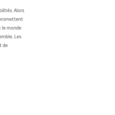
lités. Alors
 promettent
c le monde
emble. Les
t de