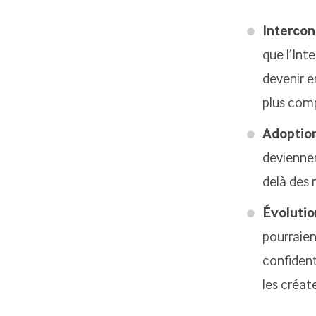
Intercon
que l’Inte
devenir e
plus comp
Adoptio
deviennen
delà des 
Évolutio
pourraien
confiden
les créat