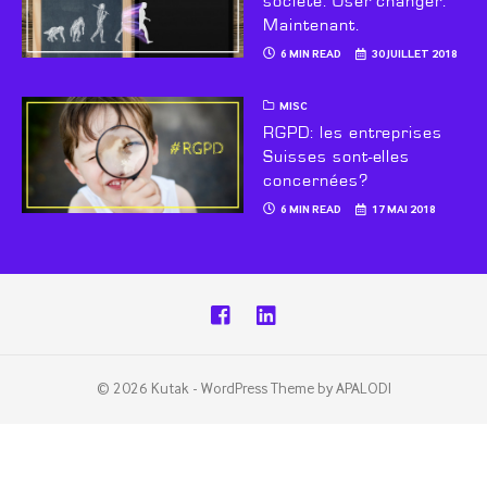
société: Oser changer.
Maintenant.
6 MIN READ
30 JUILLET 2018
MISC
RGPD: les entreprises
Suisses sont-elles
concernées?
6 MIN READ
17 MAI 2018
© 2026 Kutak - WordPress Theme by APALODI