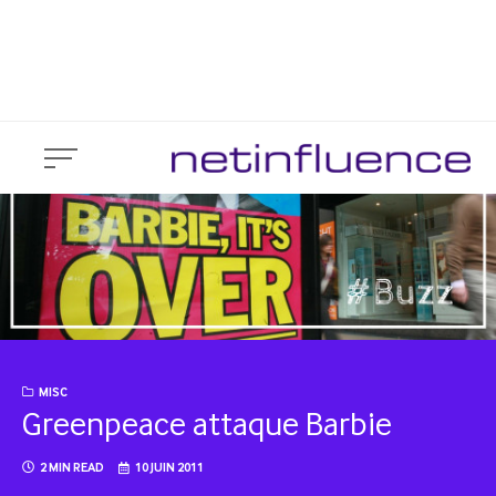
Skip
A p
to
Mobile App
Blockchain & Web 3.0
content
Dével
MISC
Greenpeace attaque Barbie
2 MIN READ
10 JUIN 2011