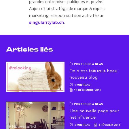
grandes entreprises publiques et privée.
Aujourd'hui stratège de marque & expert
marketing, elle poursuit son activité sur
singularitylab.ch
.
Articles liés
PORTFOLIO & NEWS
On s’est fait tout beau:
nouveau blog
1 MIN READ
15 DÉCEMBRE 2015
PORTFOLIO & NEWS
Une nouvelle page pour
netinfluence
2 MIN READ
6 FÉVRIER 2015