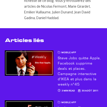
richesse de ce blog. Vous y retrouverez des
articles de Nicolas Fermont, Marie Girardet,
Emilien Vuillaume, Julien Dunand, Jean David
Gadina, Daniel Haddad.
Articles liés
MOBILE APP
Steve Jobs quitte Apple,
Facebook supprime
deals et places,
Campagne interactive
d’IKEA et plus dans la
weekly n°45
3 MIN READ
30 AOÛT 2011
MOBILE APP