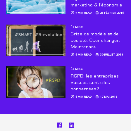
marketing & l’économie
9 MIN READ
26 FÉVRIER 2016
MISC
Crise de modèle et de
société: Oser changer.
Maintenant.
6 MIN READ
30 JUILLET 2018
MISC
RGPD: les entreprises
Suisses sont-elles
concernées?
6 MIN READ
17 MAI 2018