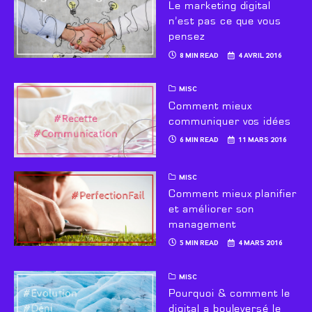
Le marketing digital
n’est pas ce que vous
pensez
8 MIN READ
4 AVRIL 2016
MISC
Comment mieux
communiquer vos idées
6 MIN READ
11 MARS 2016
MISC
Comment mieux planifier
et améliorer son
management
5 MIN READ
4 MARS 2016
MISC
Pourquoi & comment le
digital a bouleversé le