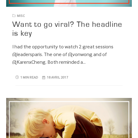
MISC
Want to go viral? The headline
is key
I had the opportunity to watch 2 great sessions
@leadersparis. The one of @vonwong and of
@KarenxCheng. Both reminded a…
1 MIN READ
18 AVRIL 2017