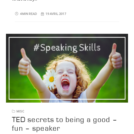
4 MIN READ
19 AVRIL 2017
MISC
TED secrets to being a good –
fun – speaker