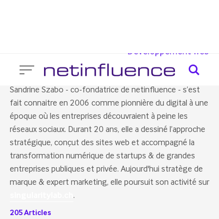
Blog
Skip
Consulting
A propos
to
Mobile App
Blockchain & Web 3.0
content
Développement web
PUBLISHED BY
Sandrine Szabo
Sandrine Szabo - co-fondatrice de netinfluence - s’est
fait connaitre en 2006 comme pionnière du digital à une
époque où les entreprises découvraient à peine les
réseaux sociaux. Durant 20 ans, elle a dessiné l’approche
stratégique, conçut des sites web et accompagné la
transformation numérique de startups & de grandes
entreprises publiques et privée. Aujourd'hui stratège de
marque & expert marketing, elle poursuit son activité sur
singularitylab.ch
.
205
Articles