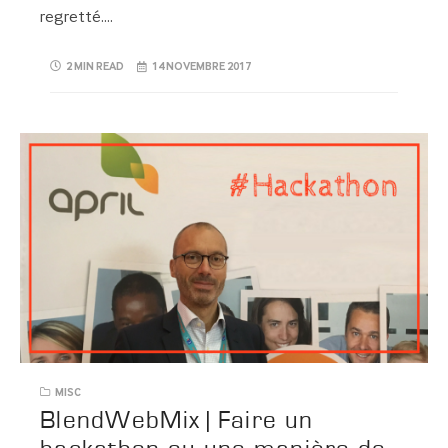
regretté….
2 MIN READ
14 NOVEMBRE 2017
MISC
BlendWebMix | Faire un