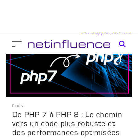
Blog
Skip
Consulting
A propos
to
Mobile App
Blockchain & Web 3.0
content
Développement web
DEV
De PHP 7 à PHP 8 : Le chemin
vers un code plus robuste et
des performances optimisées