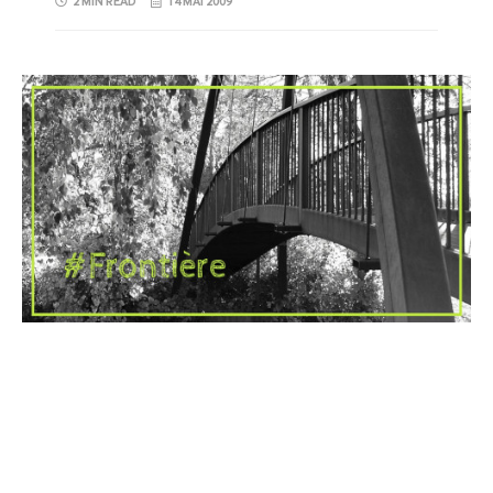
2 MIN READ
14 MAI 2009
MISC
L’entreprise 2.0 ou quand les
frontières entre le personnel
et le professionnel
disparaissent