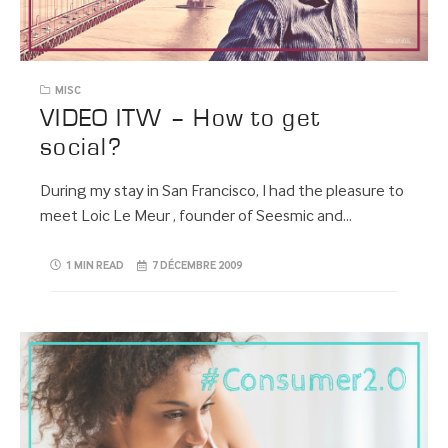
MISC
VIDEO ITW – How to get
social?
During my stay in San Francisco, I had the pleasure to
meet Loic Le Meur , founder of Seesmic and…
1 MIN READ
7 DÉCEMBRE 2009